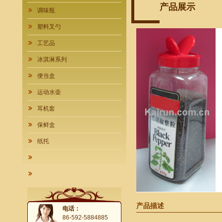
产品展示
调味瓶
塑料叉勺
工艺品
冰淇淋系列
便当盒
运动水壶
耳机套
保鲜盒
纸托
产品描述
电话：
86-592-5884885